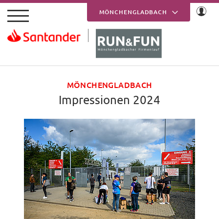
Skip to main content
MÖNCHENGLADBACH
KREFELD
MÖNCHENGLADBACH
Impressionen 2024