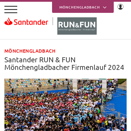
Skip to main content
MÖNCHENGLADBACH
KREFELD
MÖNCHENGLADBACH
Santander RUN & FUN
Mönchengladbacher Firmenlauf 2024