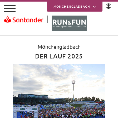
Skip to main content
MÖNCHENGLADBACH
KREFELD
Mönchengladbach
DER LAUF 2025